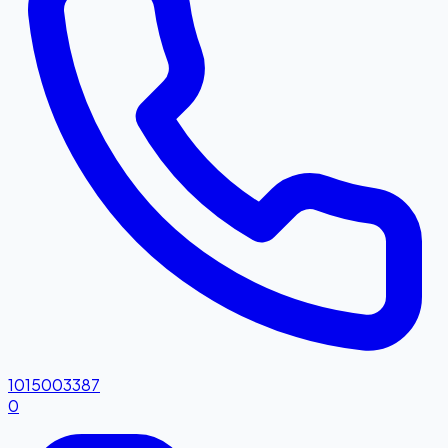
1015003387
0