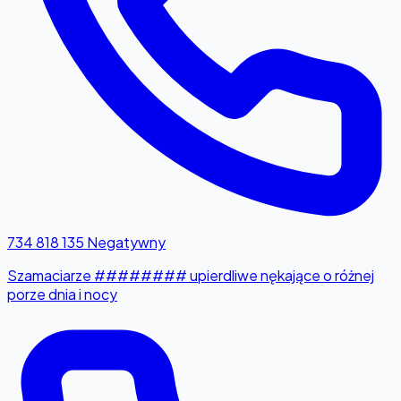
734 818 135
Negatywny
Szamaciarze ######## upierdliwe nękające o różnej
porze dnia i nocy