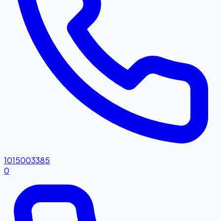
1015003385
0