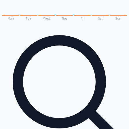
Mon
Tue
Wed
Thu
Fri
Sat
Sun