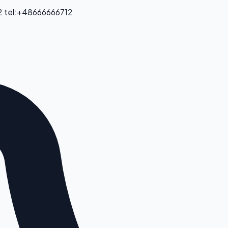
2
tel:+48666666712