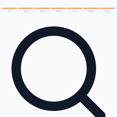
Fri
Sat
Sun
Mon
Tue
Wed
Thu