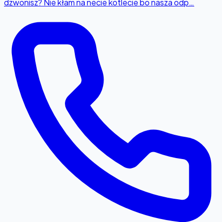
dzwonisz? Nie kłam na necie kotlecie bo nasza odp…