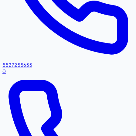
5527255655
0