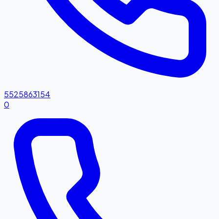
5525863154
0