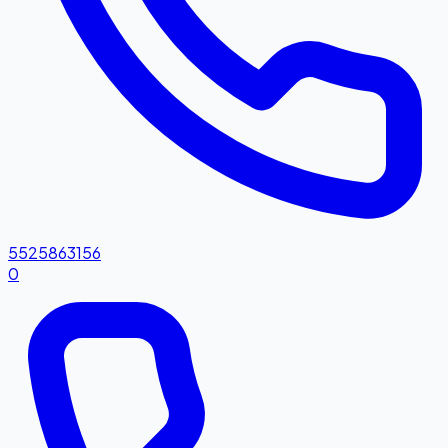
5525863156
0