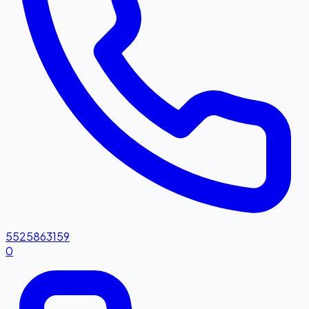
5525863159
0