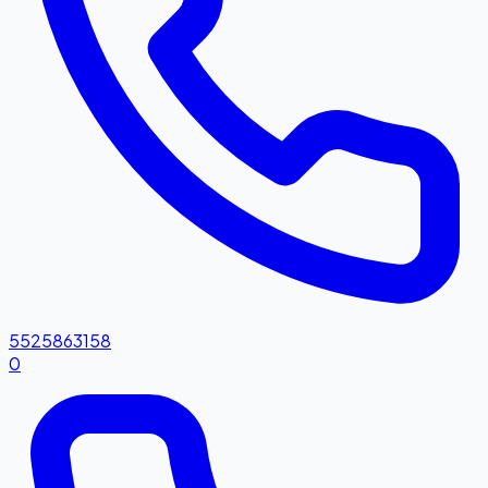
5525863158
0