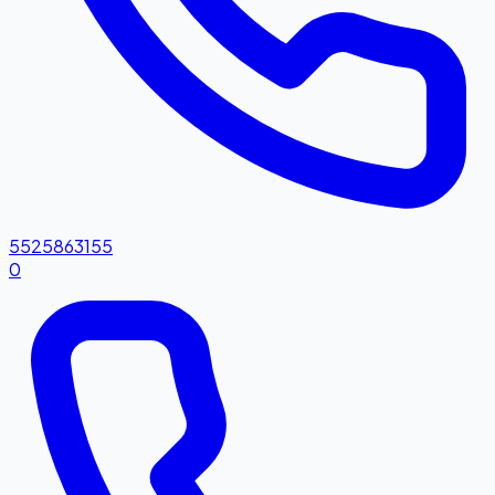
5525863155
0