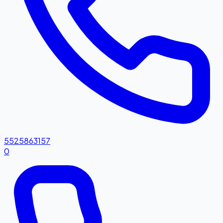
5525863157
0