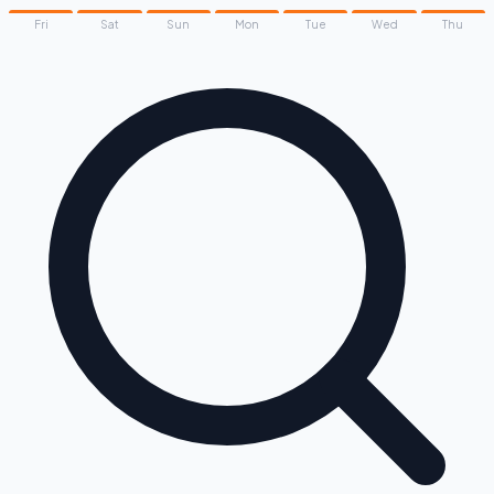
Fri
Sat
Sun
Mon
Tue
Wed
Thu