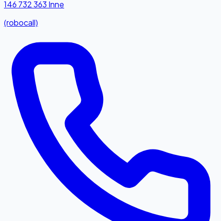
146 732 363
Inne
(robocall)