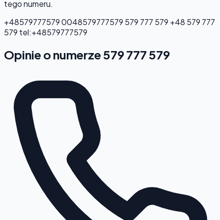
tego numeru.
+48579777579
0048579777579
579 777 579
+48 579 777
579
tel:+48579777579
Opinie o numerze 579 777 579