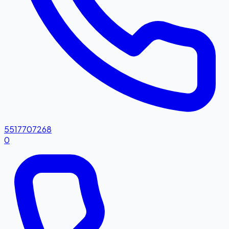
5517707268
0