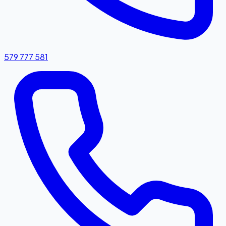
579 777 581