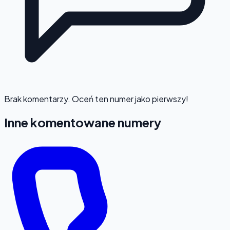
Brak komentarzy. Oceń ten numer jako pierwszy!
Inne komentowane numery