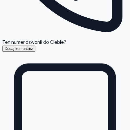
Ten numer dzwonił do Ciebie?
Dodaj komentarz