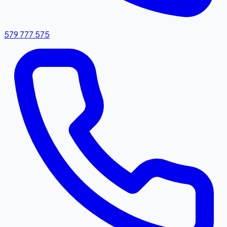
579 777 575