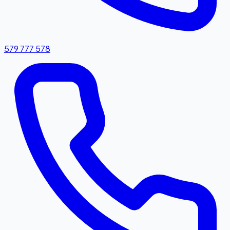
579 777 578