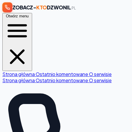
ZOBACZ-
KTO
DZWONIL
.PL
Otwórz menu
Strona główna
Ostatnio komentowane
O serwisie
Strona główna
Ostatnio komentowane
O serwisie