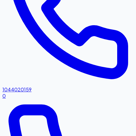
1044020159
0