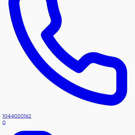
1044020162
0