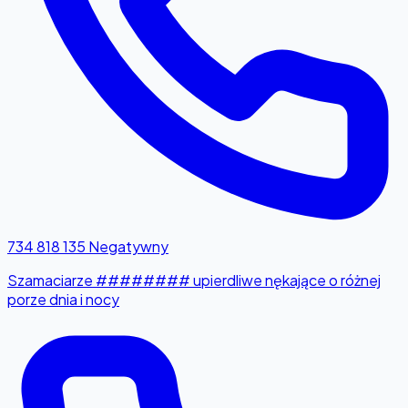
734 818 135
Negatywny
Szamaciarze ######## upierdliwe nękające o różnej
porze dnia i nocy