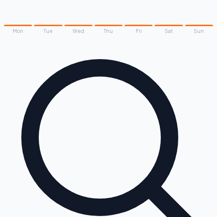
Mon
Tue
Wed
Thu
Fri
Sat
Sun