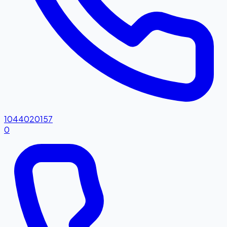
1044020157
0