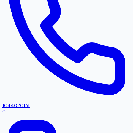
1044020161
0