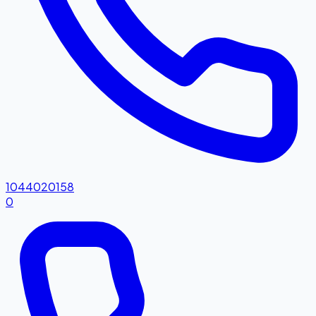
1044020158
0