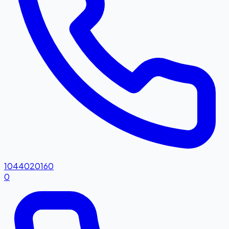
1044020160
0