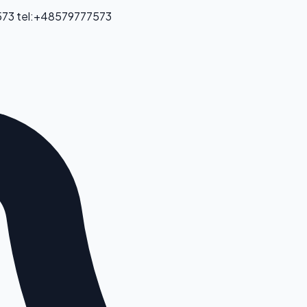
573
tel:+48579777573