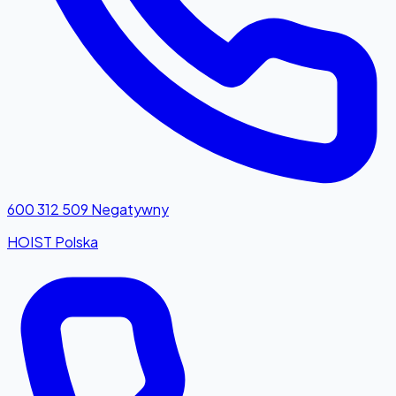
600 312 509
Negatywny
HOIST Polska