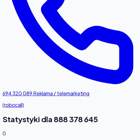
694 320 089
Reklama / telemarketing
(robocall)
Statystyki dla 888 378 645
0