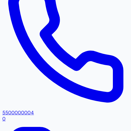
5500000004
0