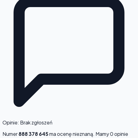
Opinie: Brak zgłoszeń
Numer
888 378 645
ma ocenę
nieznaną
. Mamy 0 opinie