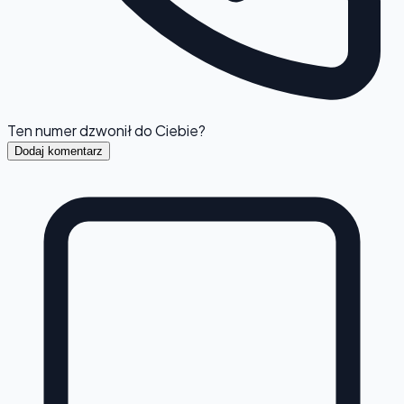
Ten numer dzwonił do Ciebie?
Dodaj komentarz