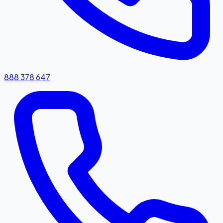
888 378 647