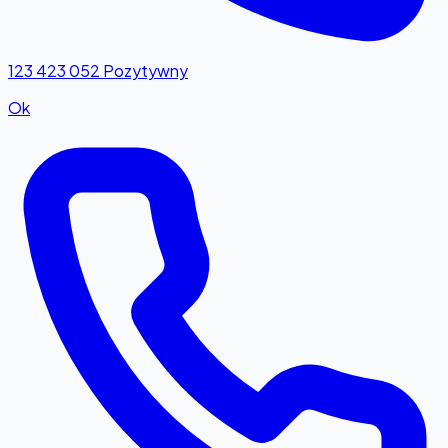
123 423 052
Pozytywny
Ok