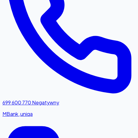
699 600 770
Negatywny
MBank ,uniqa