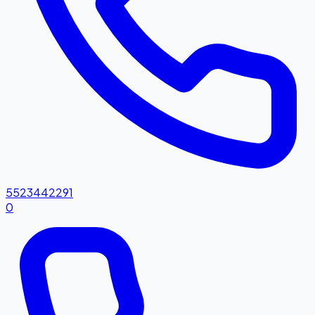
5523442291
0