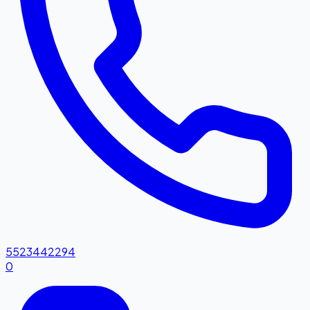
5523442294
0