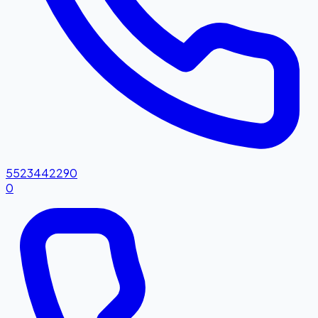
5523442290
0