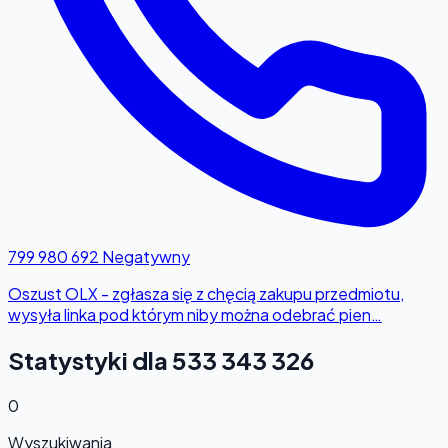
799 980 692
Negatywny
Oszust OLX - zgłasza się z chęcią zakupu przedmiotu,
wysyła linka pod którym niby można odebrać pien…
Statystyki dla 533 343 326
0
Wyszukiwania