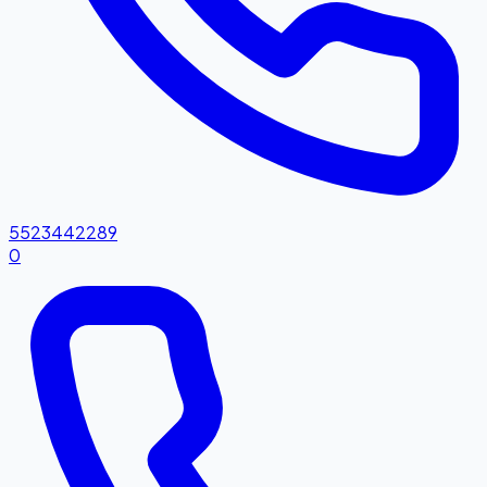
5523442289
0