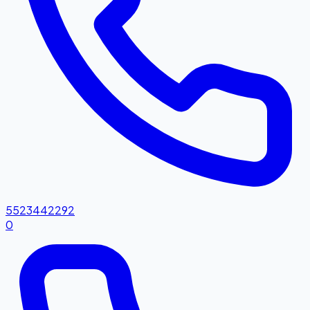
5523442292
0