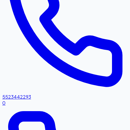
5523442293
0