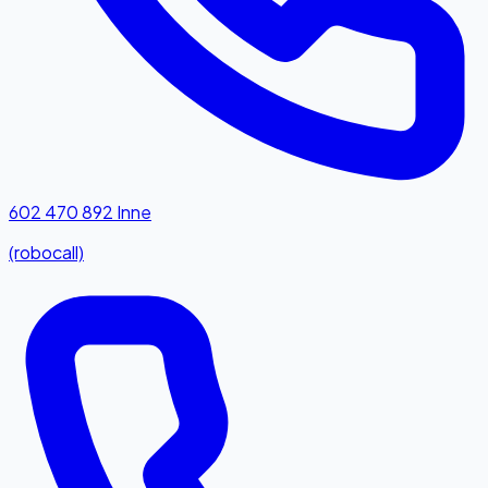
602 470 892
Inne
(robocall)