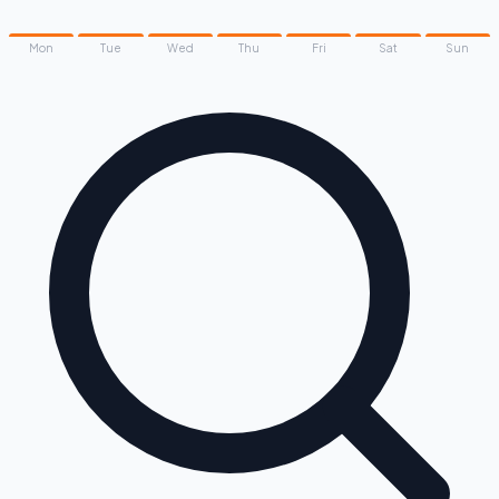
Mon
Tue
Wed
Thu
Fri
Sat
Sun