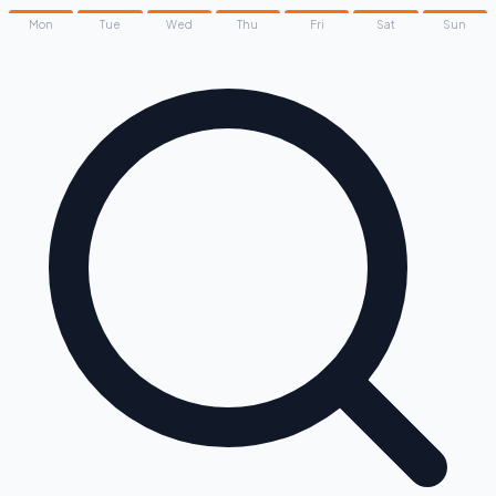
Mon
Tue
Wed
Thu
Fri
Sat
Sun