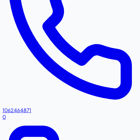
1062464871
0