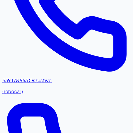
539 178 963
Oszustwo
(robocall)