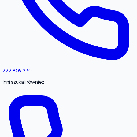
222 809 230
Inni szukali również