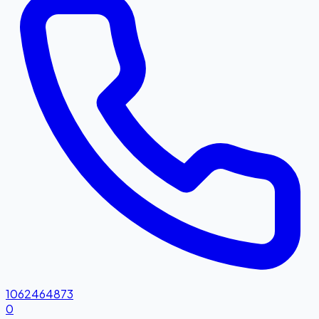
1062464873
0