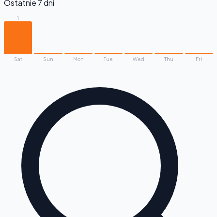
Ostatnie 7 dni
1
Sat
Sun
Mon
Tue
Wed
Thu
Fri