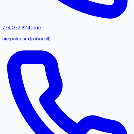
774 072 924
Inne
nie polecam (robocall)