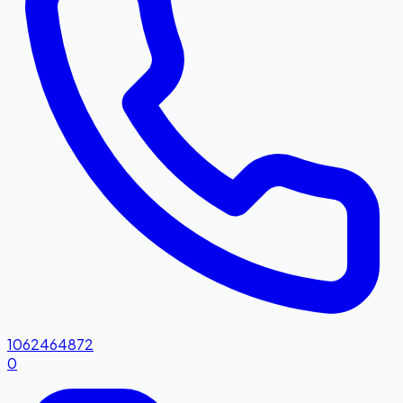
1062464872
0