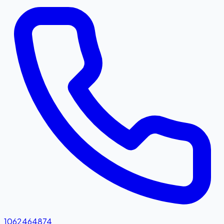
1062464874