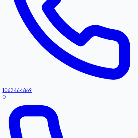
1062464869
0