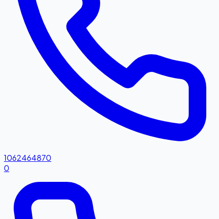
1062464870
0