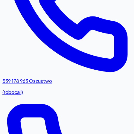
539 178 963
Oszustwo
(robocall)