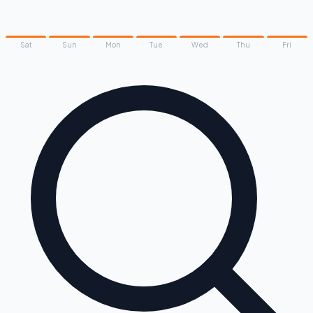
Sat
Sun
Mon
Tue
Wed
Thu
Fri