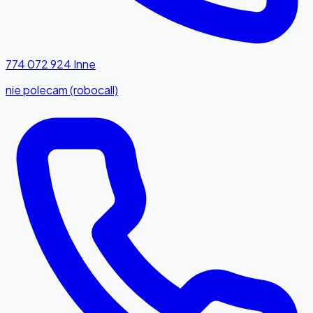
774 072 924
Inne
nie polecam (robocall)