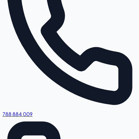
788 884 009