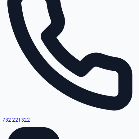
732 221 322