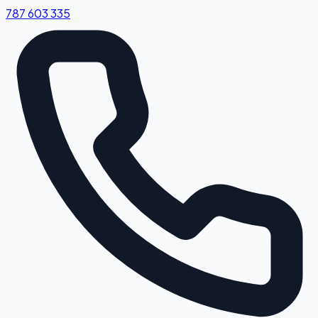
787 603 335