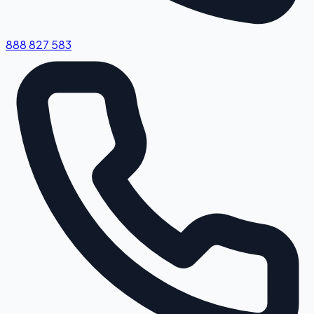
888 827 583