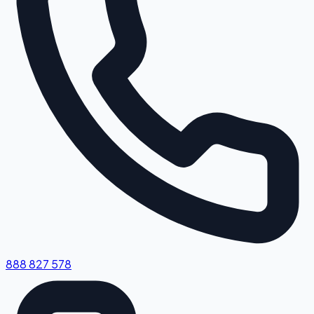
888 827 578