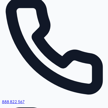
888 822 567