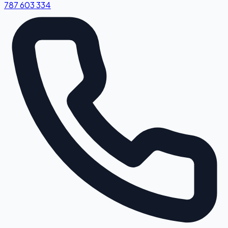
787 603 334