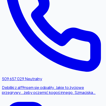
509 657 029
Neutralny
Debiliki z alf9nsem się odpaliły. Jakie to życiowe
przegrywy...żeby oczernić kogoś innego. Szmaciska…