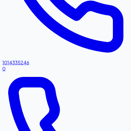
1014335246
0