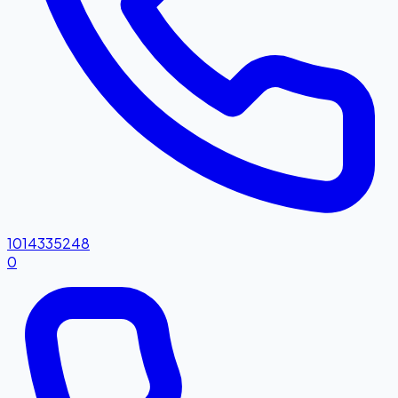
1014335248
0