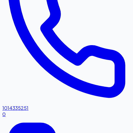
1014335251
0