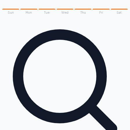
Sun
Mon
Tue
Wed
Thu
Fri
Sat