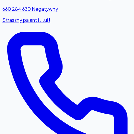
660 284 630
Negatywny
Straszny palant i ...uj !