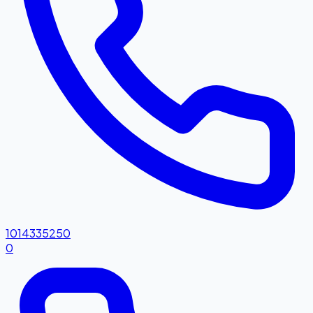
1014335250
0