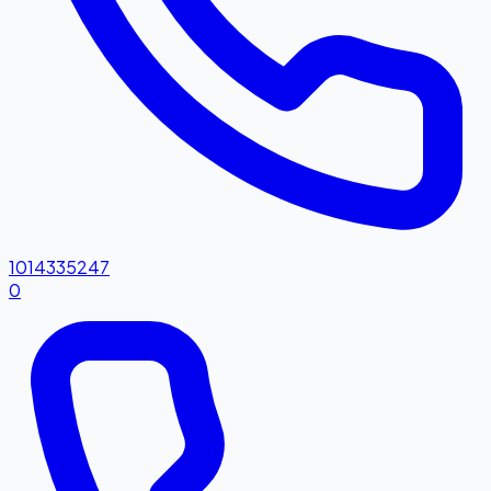
1014335247
0