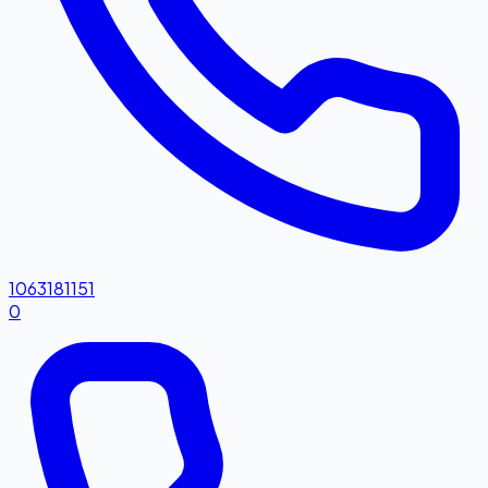
1063181151
0