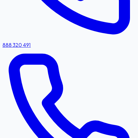
888 320 491