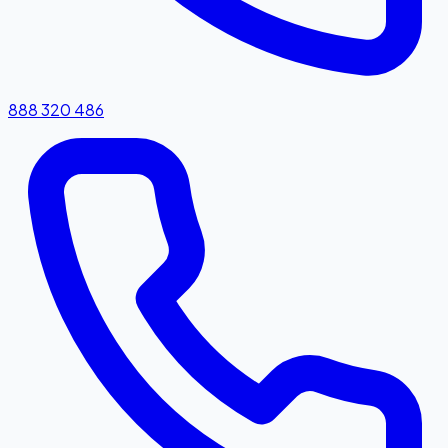
888 320 486