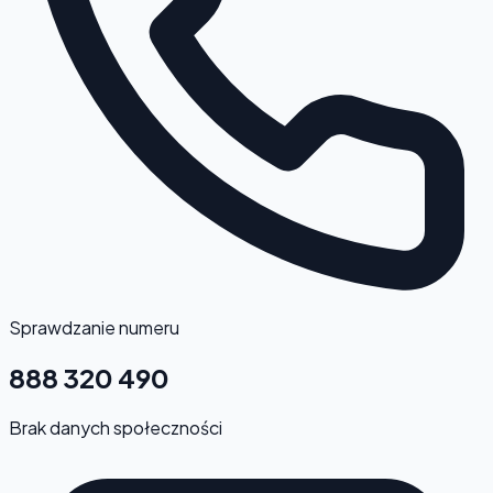
Sprawdzanie numeru
888 320 490
Brak danych społeczności