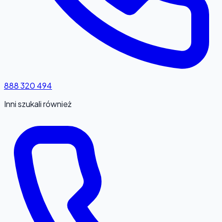
888 320 494
Inni szukali również