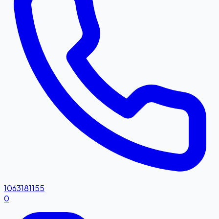
1063181155
0