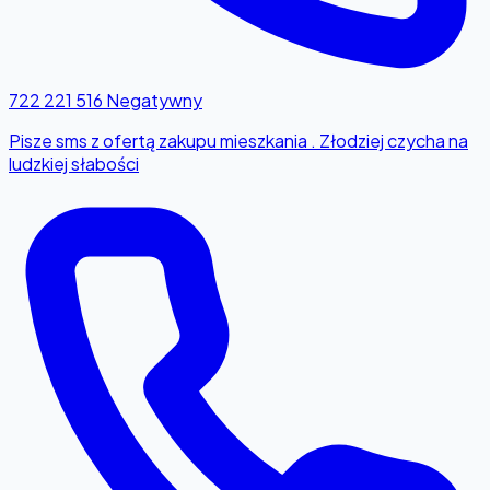
722 221 516
Negatywny
Pisze sms z ofertą zakupu mieszkania . Złodziej czycha na
ludzkiej słabości