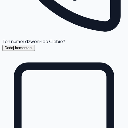
Ten numer dzwonił do Ciebie?
Dodaj komentarz