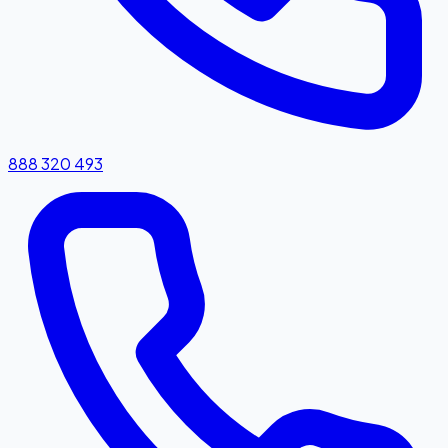
888 320 493