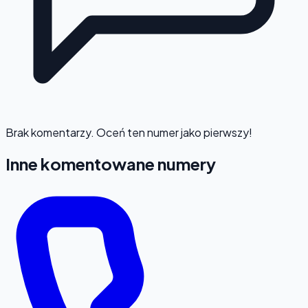
Brak komentarzy. Oceń ten numer jako pierwszy!
Inne komentowane numery