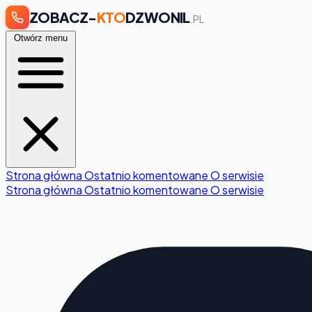
ZOBACZ-
KTO
DZWONIL
.PL
Otwórz menu
Strona główna
Ostatnio komentowane
O serwisie
Strona główna
Ostatnio komentowane
O serwisie