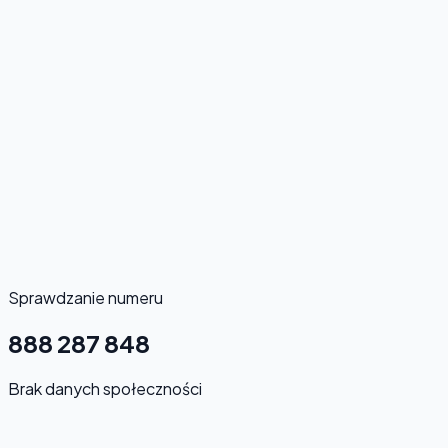
Sprawdzanie numeru
888 287 848
Brak danych społeczności