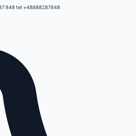
87 848
tel:+48888287848