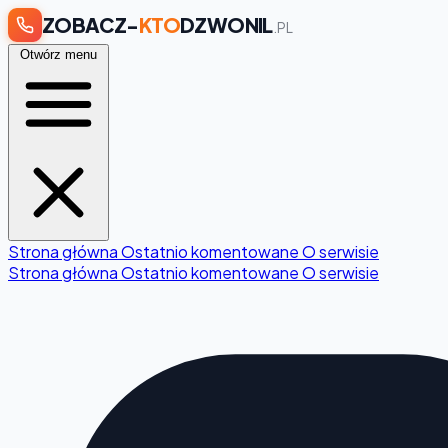
ZOBACZ-
KTO
DZWONIL
.PL
Otwórz menu
Strona główna
Ostatnio komentowane
O serwisie
Strona główna
Ostatnio komentowane
O serwisie