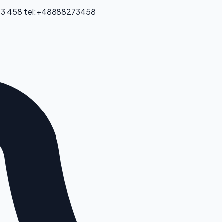
73 458
tel:+48888273458