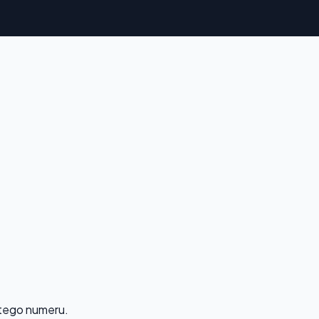
 tego numeru.