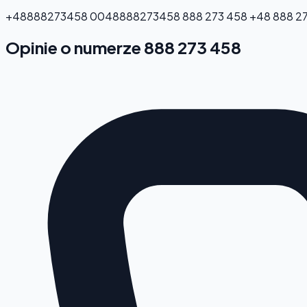
+48888273458
0048888273458
888 273 458
+48 888 2
Opinie o numerze 888 273 458