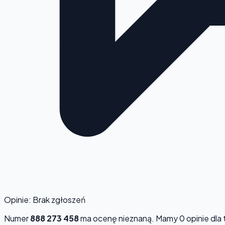
Opinie: Brak zgłoszeń
Numer
888 273 458
ma ocenę
nieznaną
. Mamy 0 opinie dla