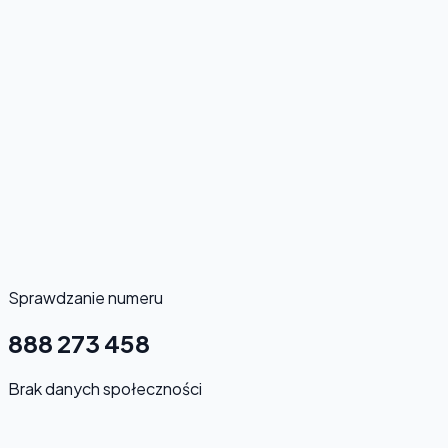
Sprawdzanie numeru
888 273 458
Brak danych społeczności