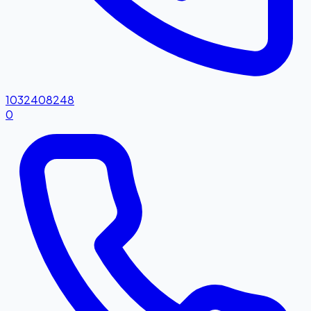
1032408248
0