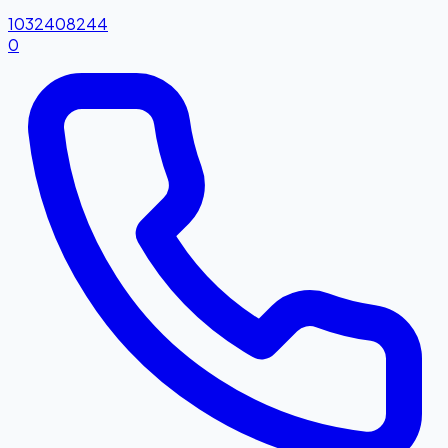
1032408244
0