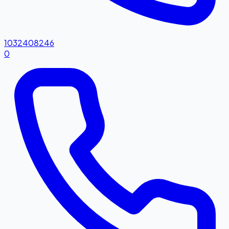
1032408246
0