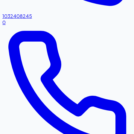
1032408245
0