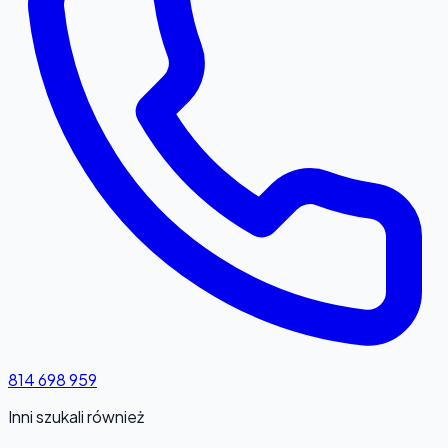
814 698 959
Inni szukali również