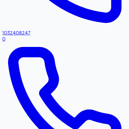
1032408247
0