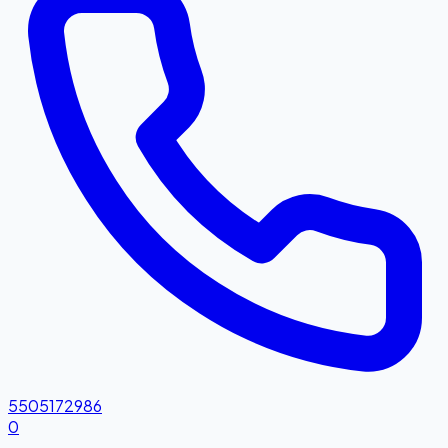
5505172986
0