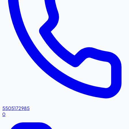
5505172985
0