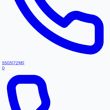
5505172981
0