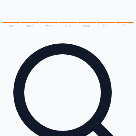
Sat
Sun
Mon
Tue
Wed
Thu
Fri