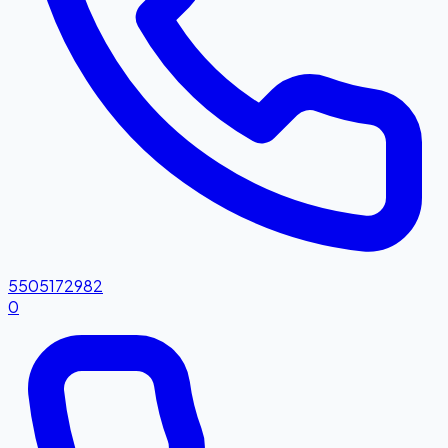
5505172982
0