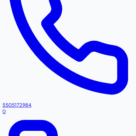
5505172984
0