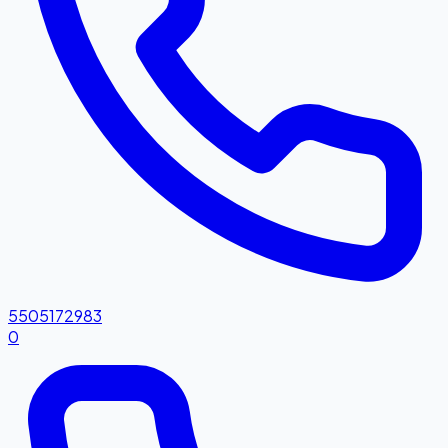
5505172983
0