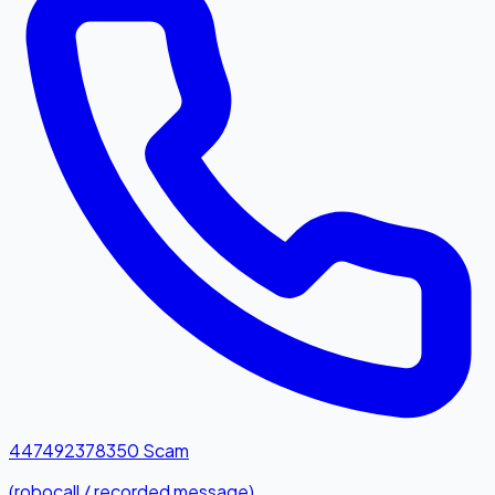
447492378350
Scam
(robocall / recorded message)