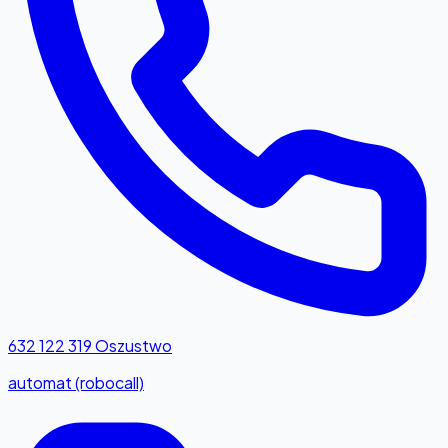
632 122 319
Oszustwo
automat (robocall)