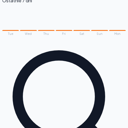
Ostatnie 7 dni
Tue
Wed
Thu
Fri
Sat
Sun
Mon