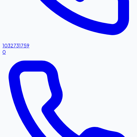
1032731759
0