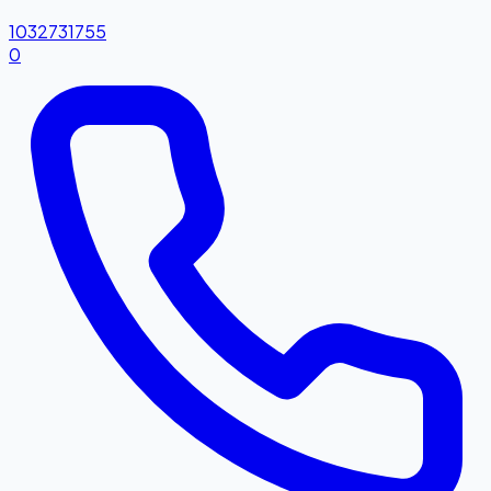
1032731755
0