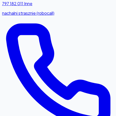
797 182 011
Inne
nachalni strasznie (robocall)