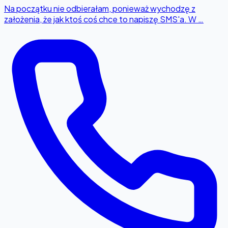
Na początku nie odbierałam, ponieważ wychodzę z
założenia, że jak ktoś coś chce to napiszę SMS'a. W …