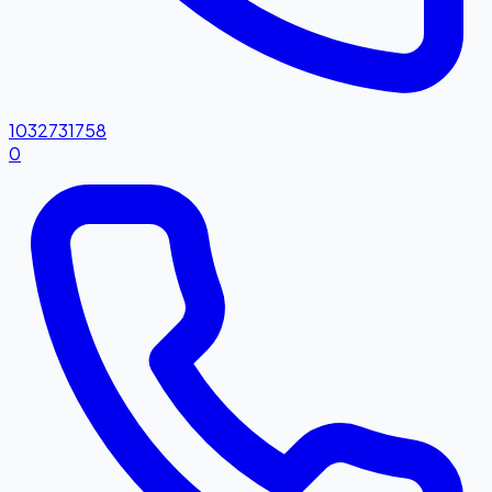
1032731758
0