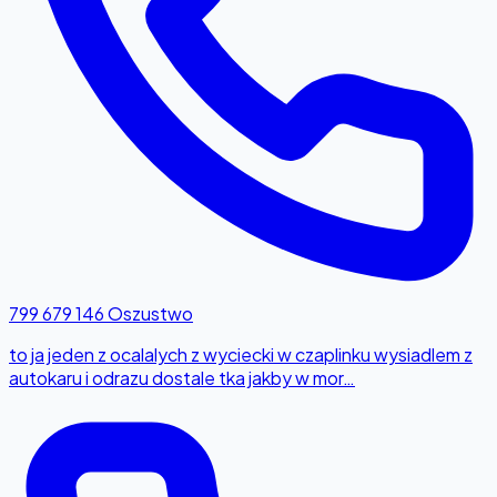
799 679 146
Oszustwo
to ja jeden z ocalalych z wyciecki w czaplinku wysiadlem z
autokaru i odrazu dostale tka jakby w mor…