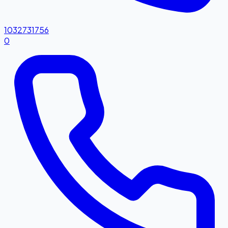
1032731756
0