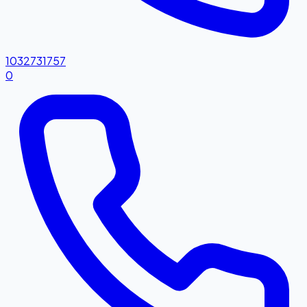
1032731757
0