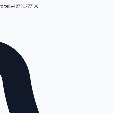
98
tel:+48790777198