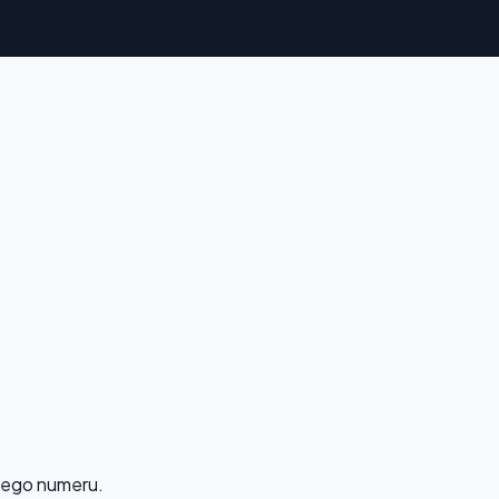
 tego numeru.