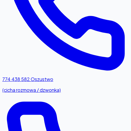
774 438 582
Oszustwo
(cicha rozmowa / dzwonka)