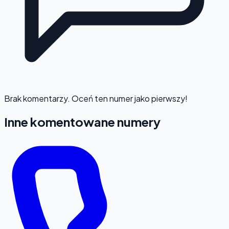
Brak komentarzy. Oceń ten numer jako pierwszy!
Inne komentowane numery