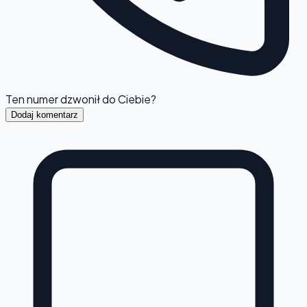
Ten numer dzwonił do Ciebie?
Dodaj komentarz