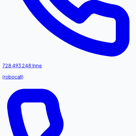
728 493 248
Inne
(robocall)