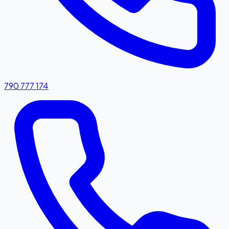
790 777 174