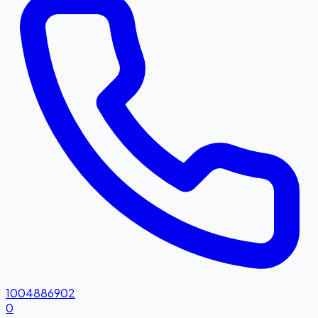
1004886902
0