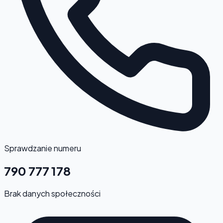
Sprawdzanie numeru
790 777 178
Brak danych społeczności