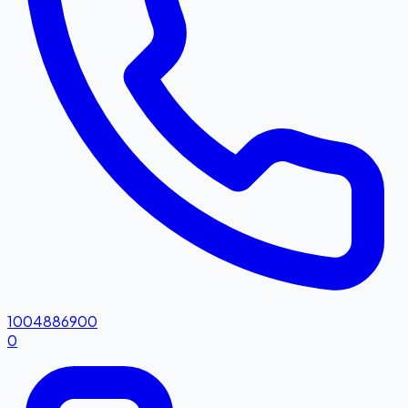
1004886900
0