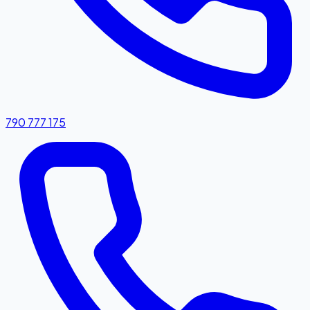
790 777 175