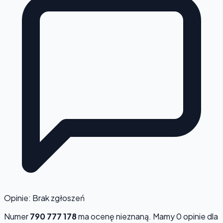
Opinie: Brak zgłoszeń
Numer
790 777 178
ma ocenę
nieznaną
. Mamy 0 opinie dla