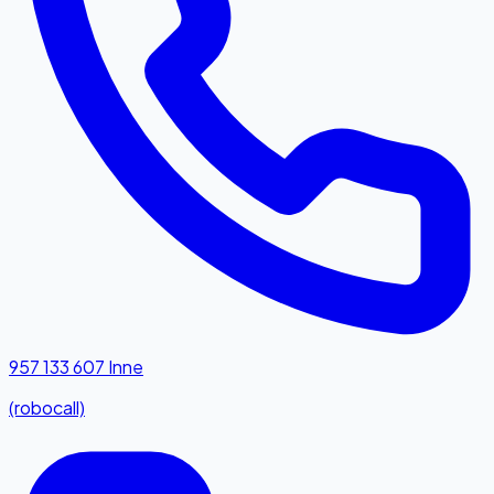
957 133 607
Inne
(robocall)