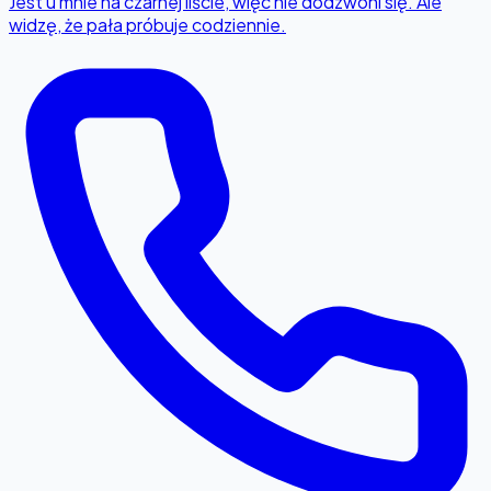
Jest u mnie na czarnej liście, więc nie dodzwoni się. Ale
widzę, że pała próbuje codziennie.