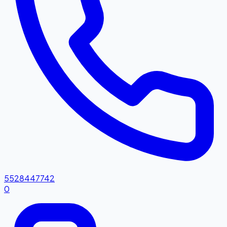
5528447742
0