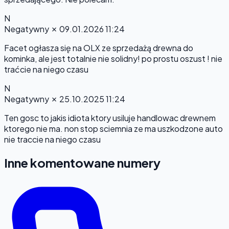
N
Negatywny
✗
09.01.2026 11:24
Facet ogłasza się na OLX ze sprzedażą drewna do
kominka, ale jest totalnie nie solidny! po prostu oszust ! nie
traćcie na niego czasu
N
Negatywny
✗
25.10.2025 11:24
Ten gosc to jakis idiota ktory usiluje handlowac drewnem
ktorego nie ma. non stop sciemnia ze ma uszkodzone auto
nie traccie na niego czasu
Inne komentowane numery