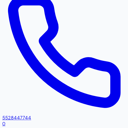
5528447744
0