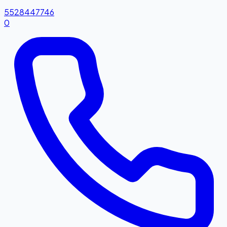
5528447746
0