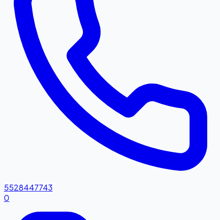
5528447743
0