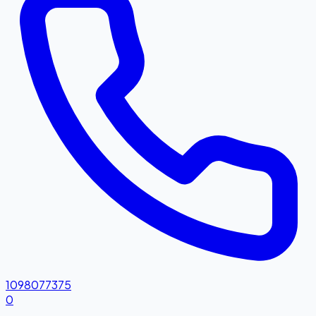
1098077375
0