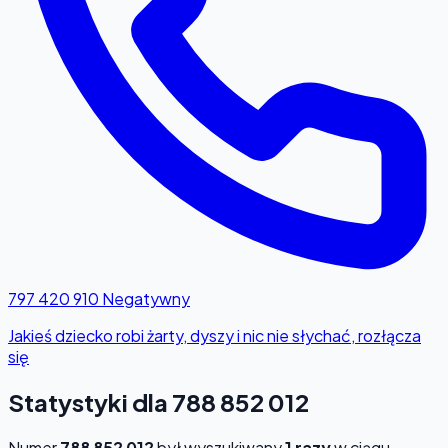
797 420 910
Negatywny
Jakieś dziecko robi żarty, dyszy i nic nie słychać, rozłącza
się
Statystyki dla 788 852 012
Numer
788 852 012
był wyszukiwany
1 razy
w ciągu