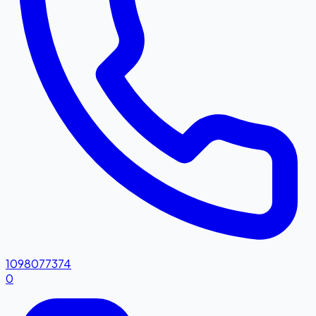
1098077374
0