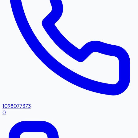
1098077373
0