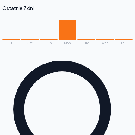
Ostatnie 7 dni
1
Fri
Sat
Sun
Mon
Tue
Wed
Thu