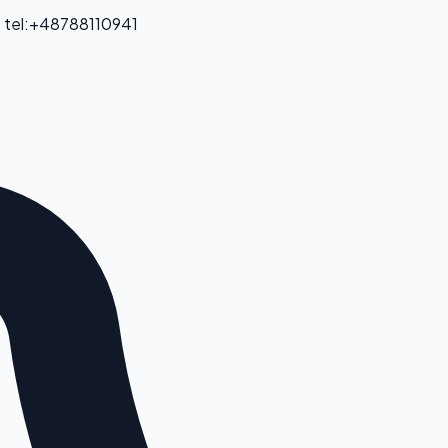
1
tel:+48788110941