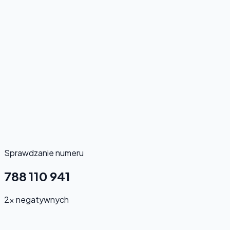
Sprawdzanie numeru
788 110 941
2x negatywnych