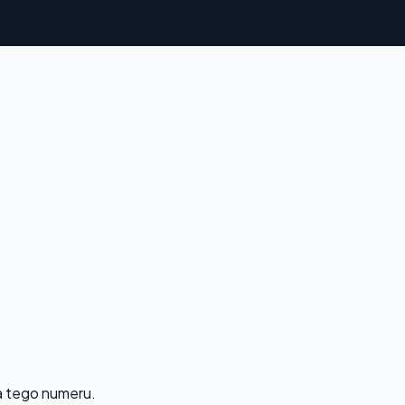
la tego numeru.