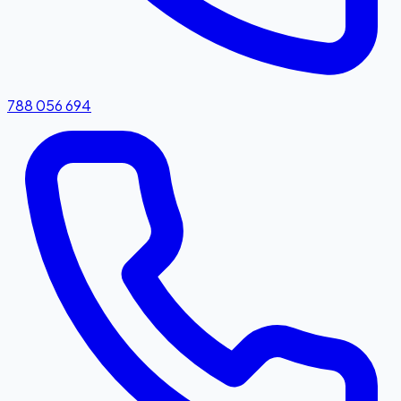
788 056 694