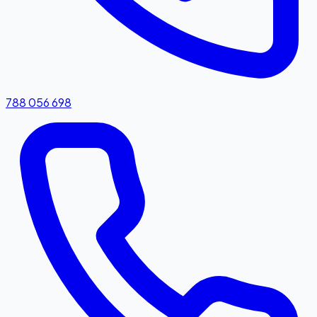
788 056 698