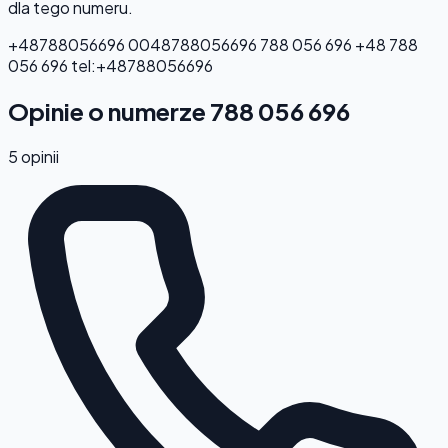
dla tego numeru.
+48788056696
0048788056696
788 056 696
+48 788
056 696
tel:+48788056696
Opinie o numerze 788 056 696
5 opinii