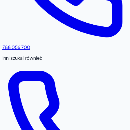
788 056 700
Inni szukali również