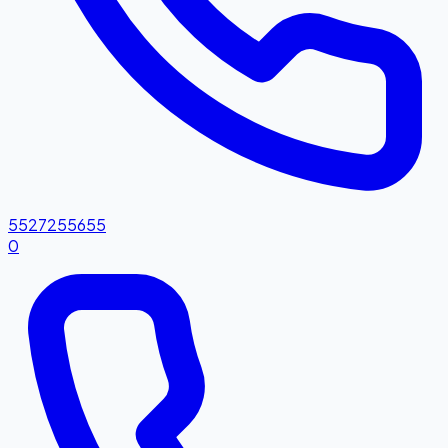
5527255655
0