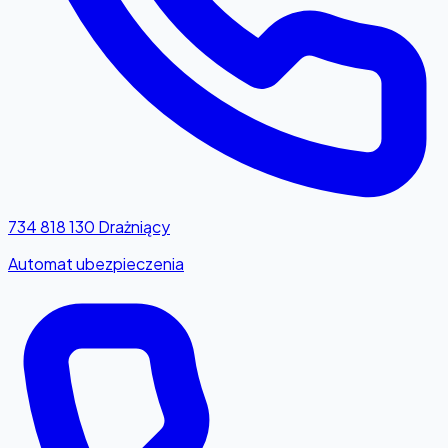
734 818 130
Drażniący
Automat ubezpieczenia