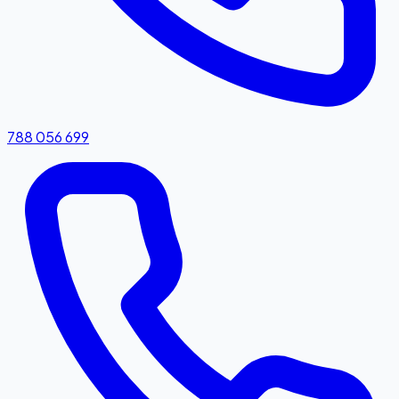
788 056 699