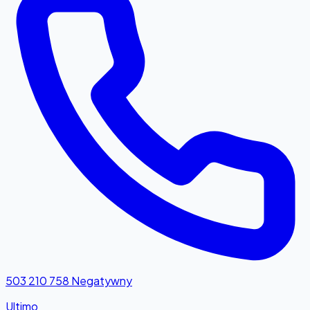
503 210 758
Negatywny
Ultimo