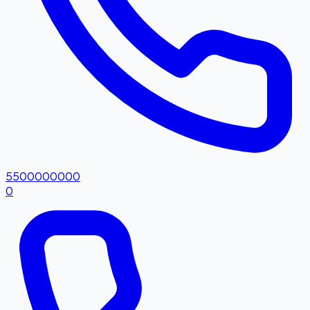
5500000000
0