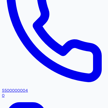
5500000004
0