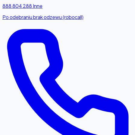
888 804 288
Inne
Po odebraniu brak odzewu (robocall)