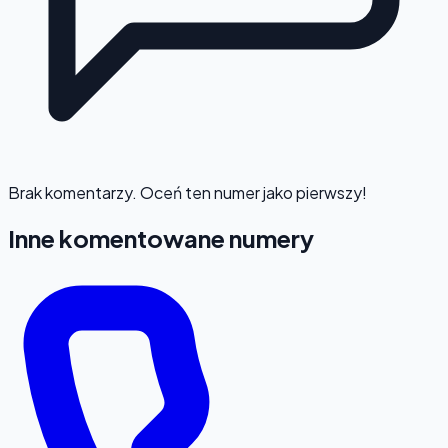
Brak komentarzy. Oceń ten numer jako pierwszy!
Inne komentowane numery