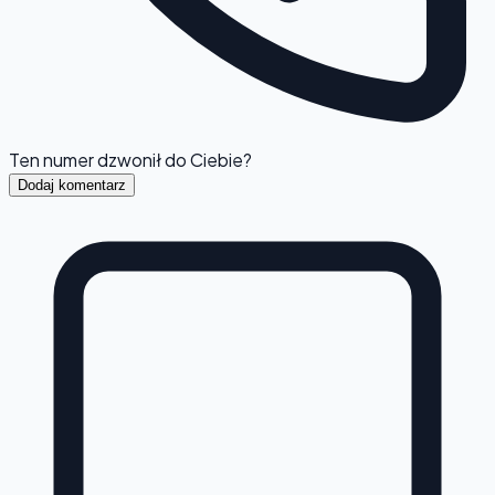
Ten numer dzwonił do Ciebie?
Dodaj komentarz