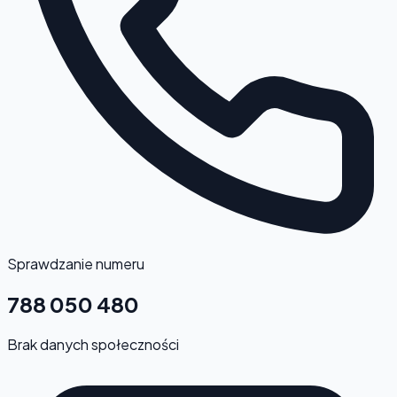
Sprawdzanie numeru
788 050 480
Brak danych społeczności