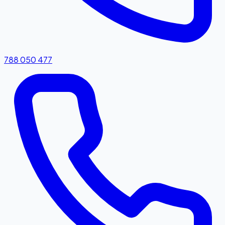
788 050 477