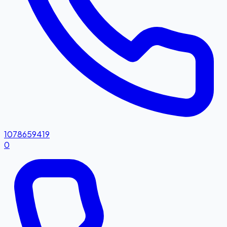
1078659419
0