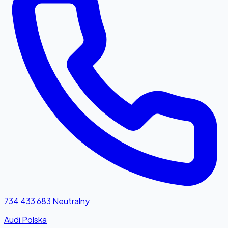
734 433 683
Neutralny
Audi Polska