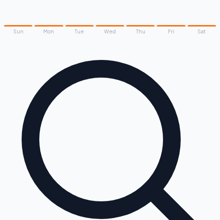
Sun
Mon
Tue
Wed
Thu
Fri
Sat