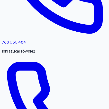
788 050 484
Inni szukali również