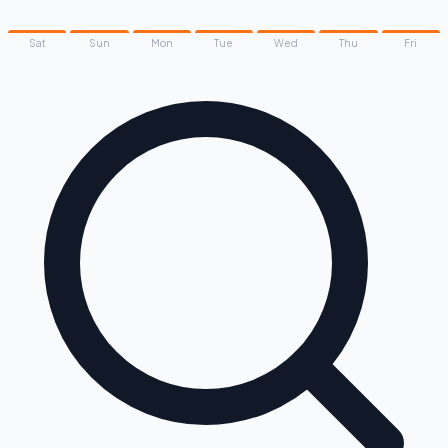
Sat
Sun
Mon
Tue
Wed
Thu
Fri