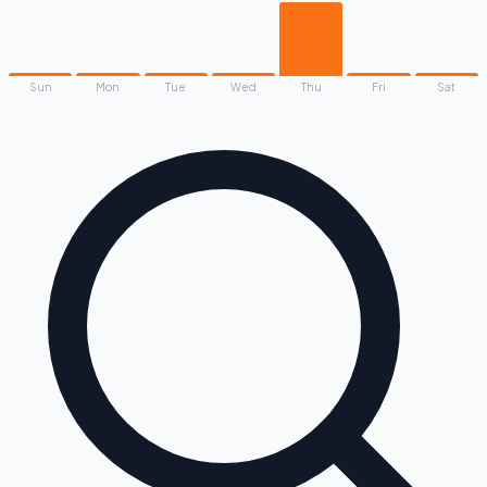
Sun
Mon
Tue
Wed
Thu
Fri
Sat