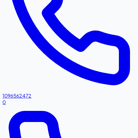
1096562472
0