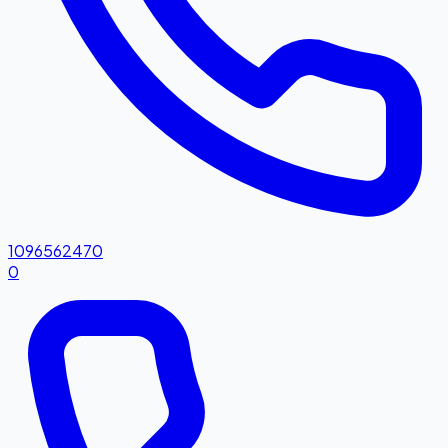
1096562470
0