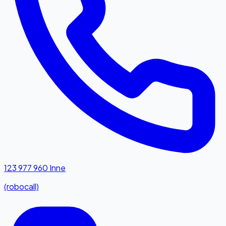
123 977 960
Inne
(robocall)