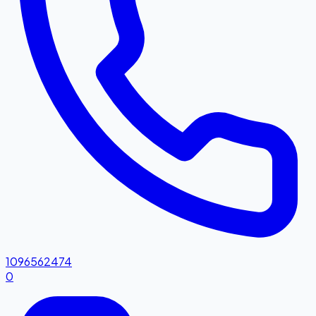
1096562474
0