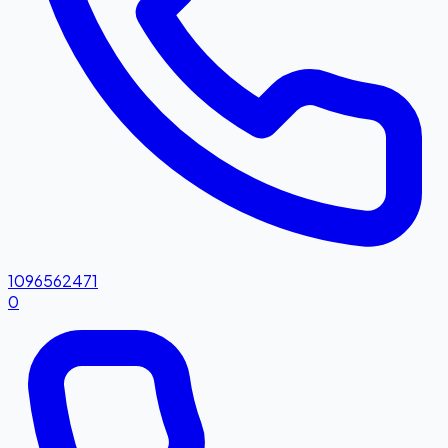
1096562471
0