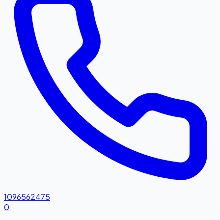
1096562475
0