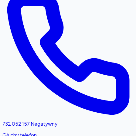
732 052 157
Negatywny
Głuchy telefon...