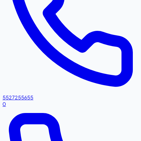
5527255655
0