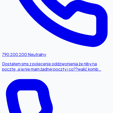
790 200 200
Neutralny
Dostałem sms z polecenie oddzwonienia że niby na
pocztę .a ja nie mam żadnej poczty i co??walić komb…