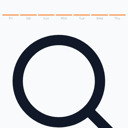
Fri
Sat
Sun
Mon
Tue
Wed
Thu