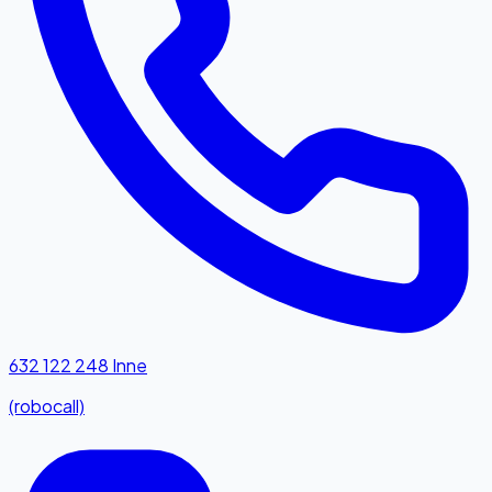
632 122 248
Inne
(robocall)