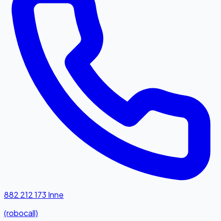
882 212 173
Inne
(robocall)