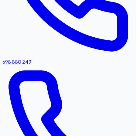
698 880 249