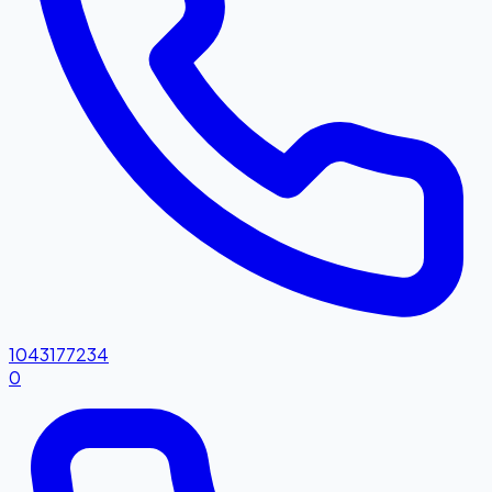
1043177234
0