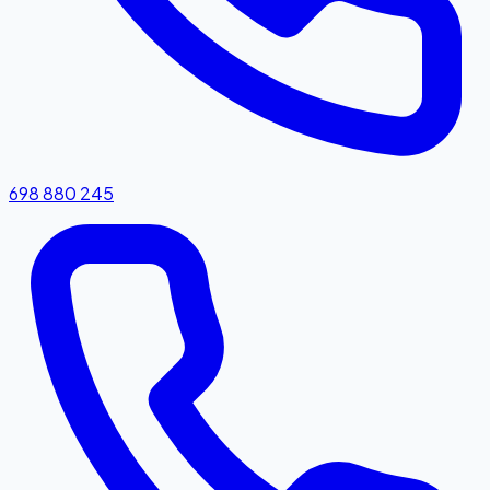
698 880 245