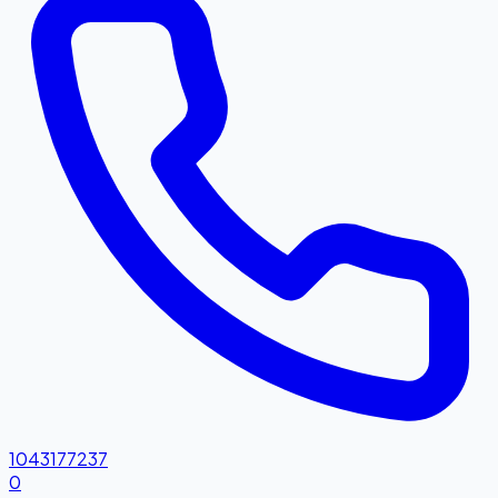
1043177237
0