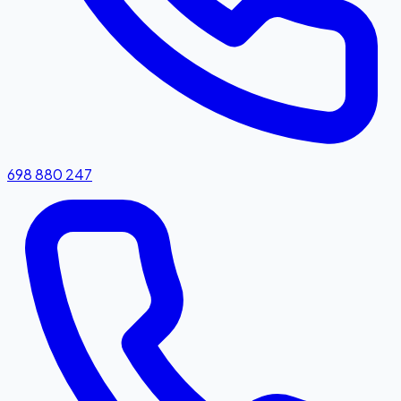
698 880 247