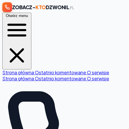
ZOBACZ-
KTO
DZWONIL
.PL
Otwórz menu
Strona główna
Ostatnio komentowane
O serwisie
Strona główna
Ostatnio komentowane
O serwisie