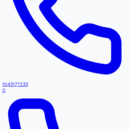
1043177233
0