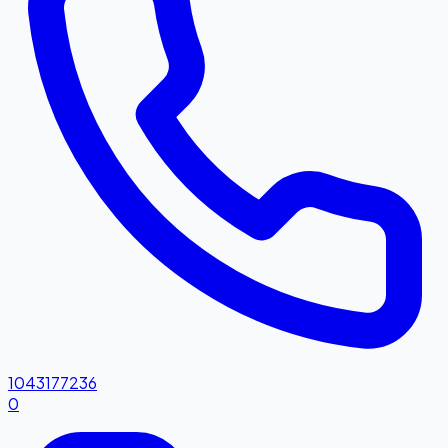
1043177236
0