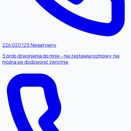
226 020 125
Negatywny
5 prob dzwonienia do mnie - nie zestawia rozmowy, nie
można się dodzwonić zwrotnie