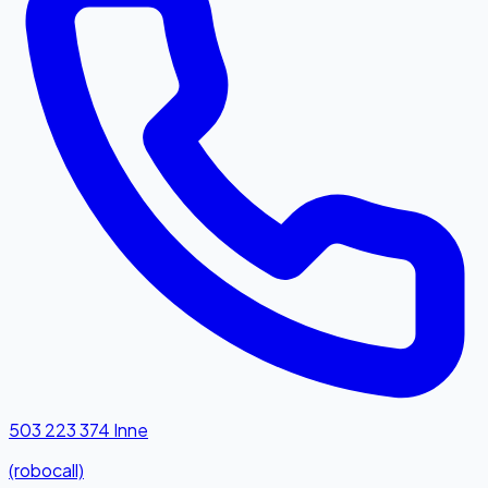
503 223 374
Inne
(robocall)