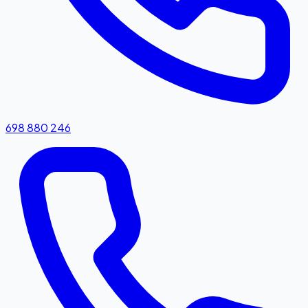
698 880 246