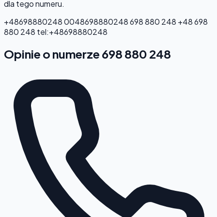
dla tego numeru.
+48698880248
0048698880248
698 880 248
+48 698
880 248
tel:+48698880248
Opinie o numerze 698 880 248