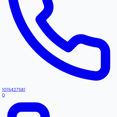
1015427581
0