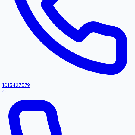
1015427579
0