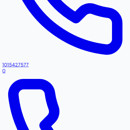
1015427577
0