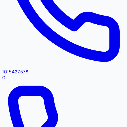
1015427578
0