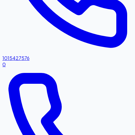
1015427576
0