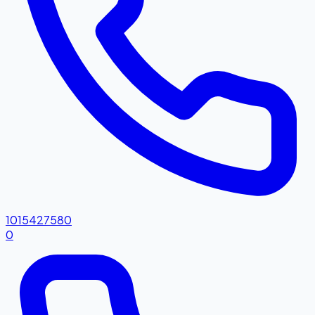
1015427580
0