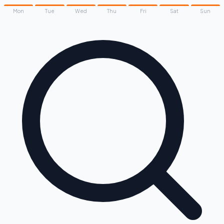
Mon
Tue
Wed
Thu
Fri
Sat
Sun