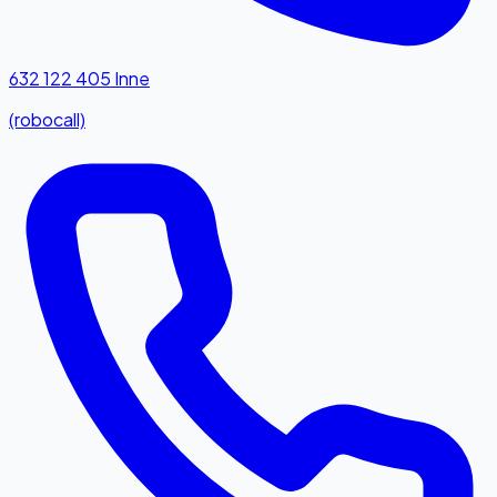
632 122 405
Inne
(robocall)