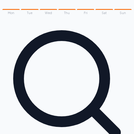
Mon
Tue
Wed
Thu
Fri
Sat
Sun