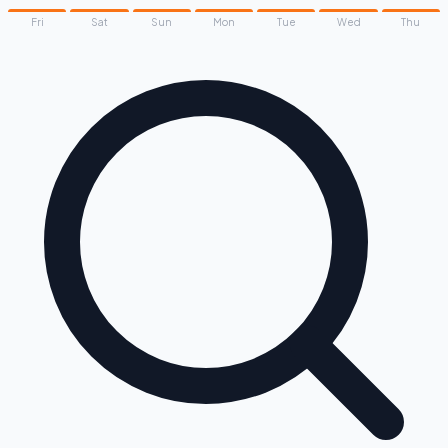
Fri
Sat
Sun
Mon
Tue
Wed
Thu