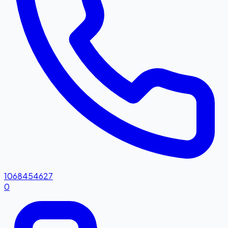
1068454627
0