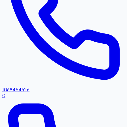
1068454626
0