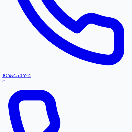
1068454624
0