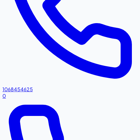
1068454625
0