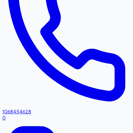
1068454628
0