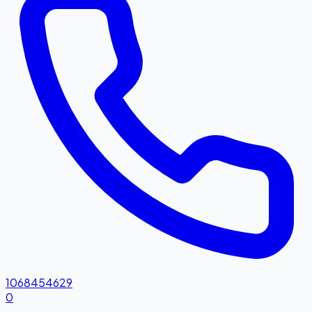
1068454629
0