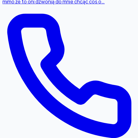
mimo że to oni dzwonią do mnie chcąc coś o…