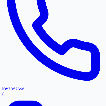
1087057868
0