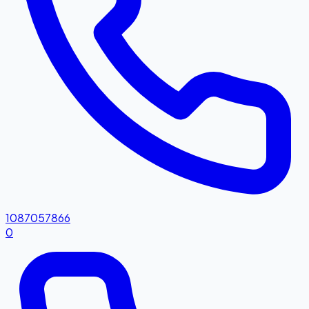
1087057866
0