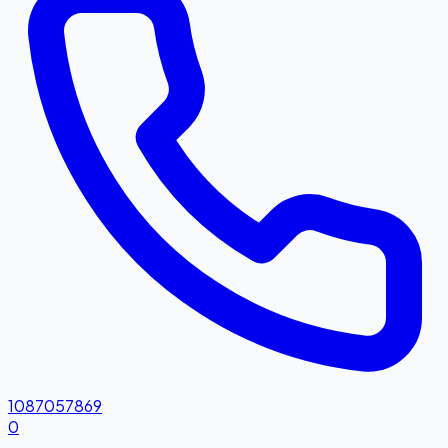
1087057869
0