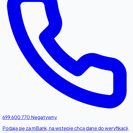
699 600 770
Negatywny
Podają się za mBank, na wstępie chcą dane do weryfikacji,