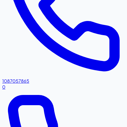
1087057865
0