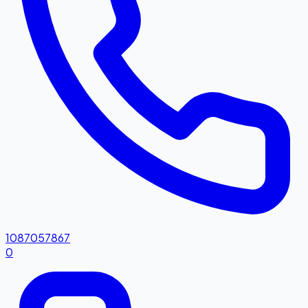
1087057867
0