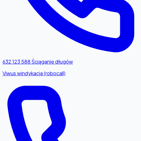
632 123 588
Ściąganie długów
Viwus windykacja (robocall)