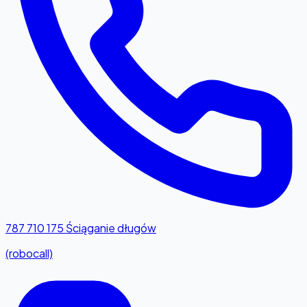
787 710 175
Ściąganie długów
(robocall)