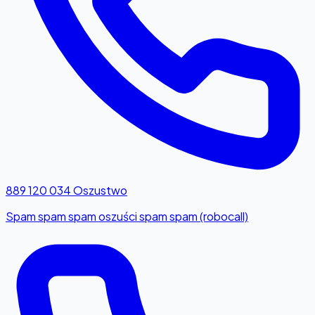
889 120 034
Oszustwo
Spam spam spam oszuści spam spam (robocall)