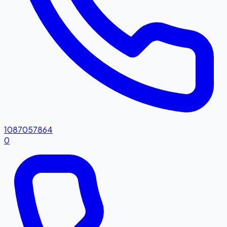
1087057864
0