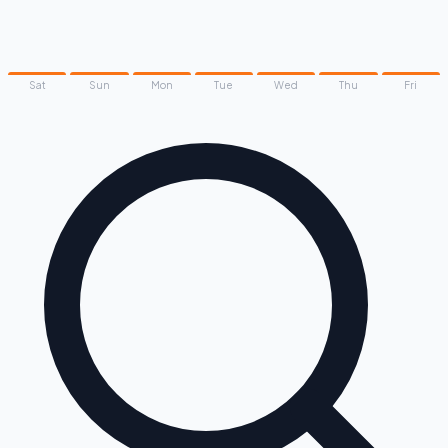
Sat
Sun
Mon
Tue
Wed
Thu
Fri