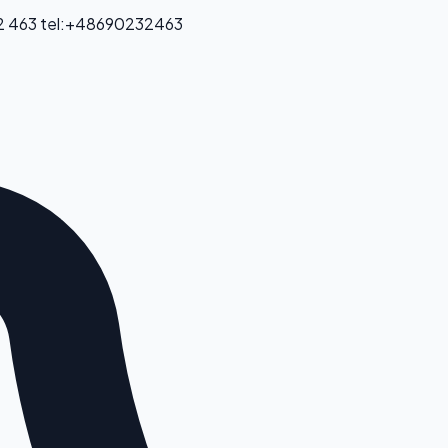
2 463
tel:+48690232463