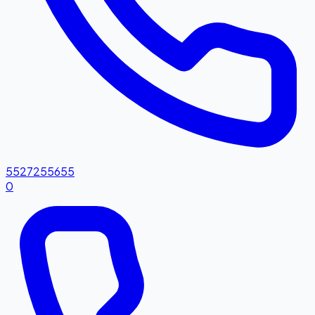
5527255655
0