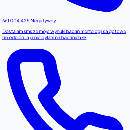
661 004 425
Negatywny
Dostalam sms ze moje wynuki badan morfologii sa gotowe
do odbioru a ja nie bylam na badanich 🙈