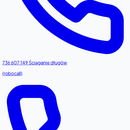
736 607 149
Ściąganie długów
(robocall)