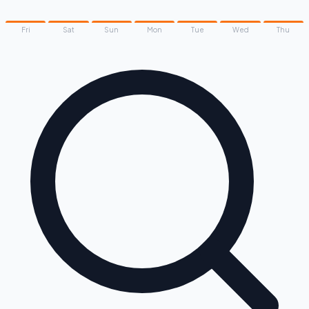
Fri
Sat
Sun
Mon
Tue
Wed
Thu