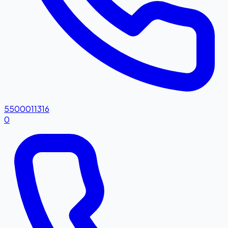
5500011316
0