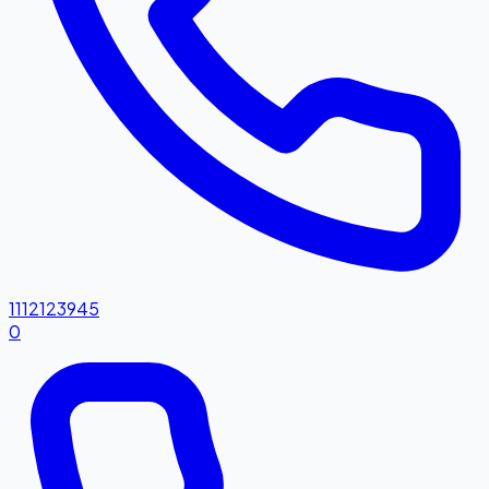
1112123945
0