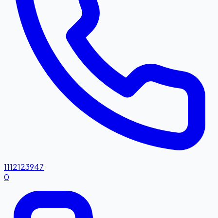
1112123947
0