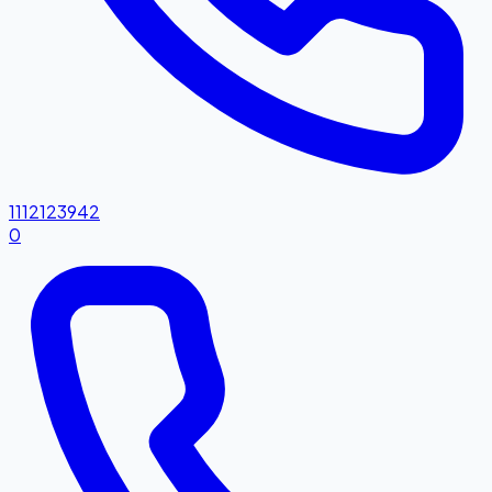
1112123942
0