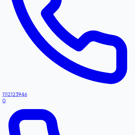
1112123946
0