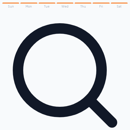
Sun
Mon
Tue
Wed
Thu
Fri
Sat