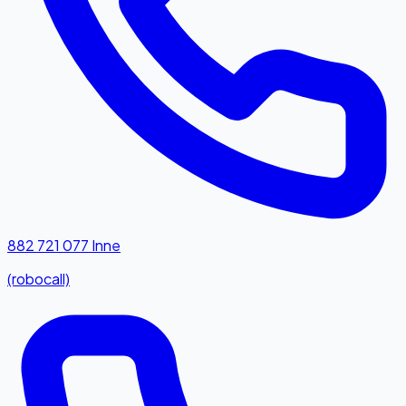
882 721 077
Inne
(robocall)