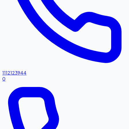
1112123944
0