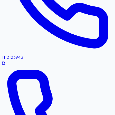
1112123943
0