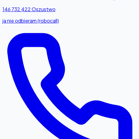
146 732 422
Oszustwo
ja nie odbieram (robocall)