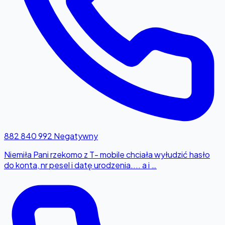
882 840 992
Negatywny
Niemiła Pani rzekomo z T- mobile chciała wyłudzić hasło
do konta, nr pesel i datę urodzenia.... a i …