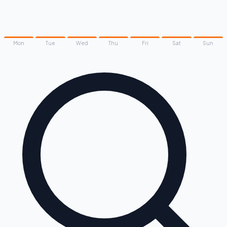
Mon
Tue
Wed
Thu
Fri
Sat
Sun