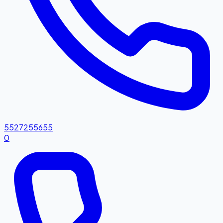
5527255655
0