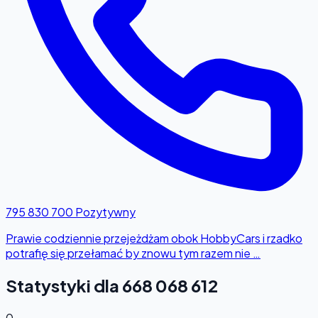
795 830 700
Pozytywny
Prawie codziennie przejeżdżam obok HobbyCars i rzadko
potrafię się przełamać by znowu tym razem nie …
Statystyki dla 668 068 612
0