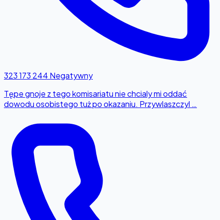
323 173 244
Negatywny
Tępe gnoje z tego komisariatu nie chcialy mi oddać
dowodu osobistego tuż po okazaniu. Przywlaszczyl …