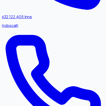
632 122 405
Inne
(robocall)