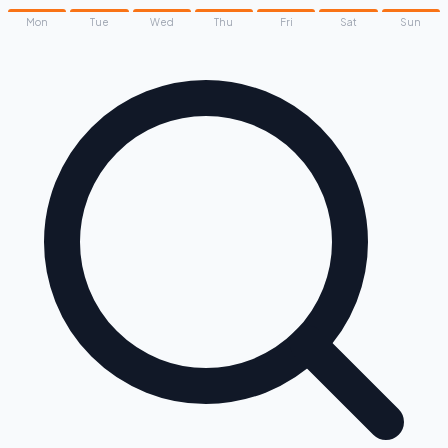
Mon
Tue
Wed
Thu
Fri
Sat
Sun