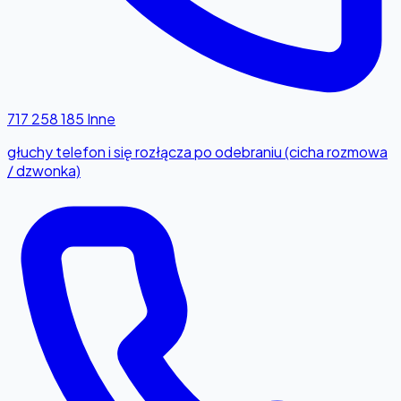
717 258 185
Inne
głuchy telefon i się rozłącza po odebraniu (cicha rozmowa
/ dzwonka)