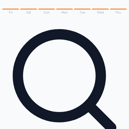
Fri
Sat
Sun
Mon
Tue
Wed
Thu