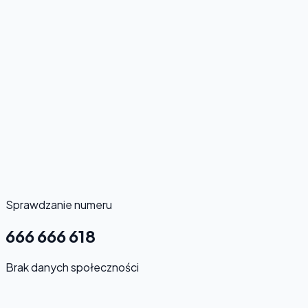
Sprawdzanie numeru
666 666 618
Brak danych społeczności