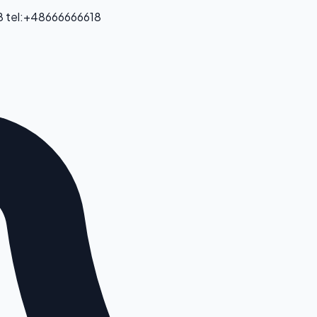
8
tel:+48666666618