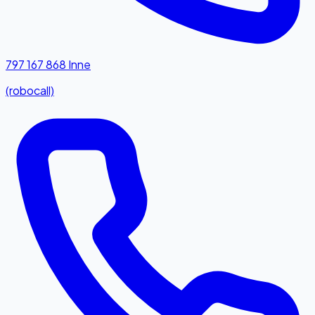
797 167 868
Inne
(robocall)