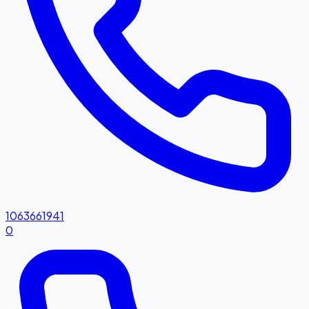
1063661941
0