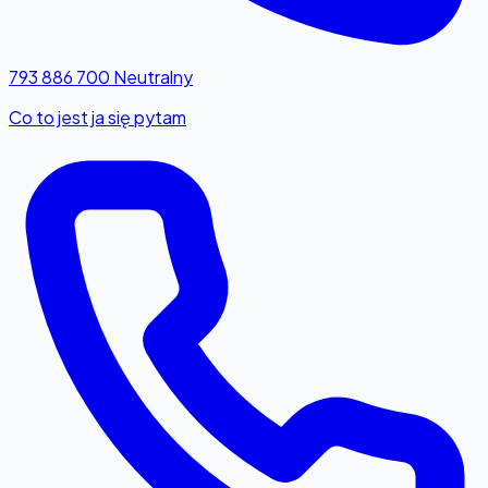
793 886 700
Neutralny
Co to jest ja się pytam