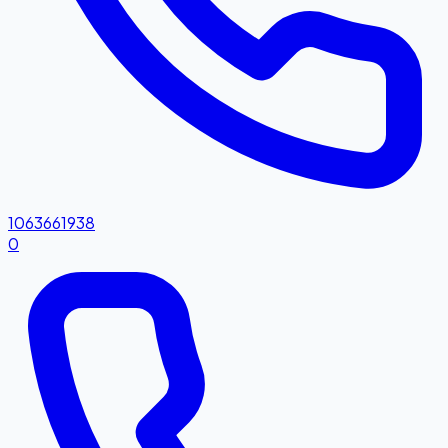
1063661938
0