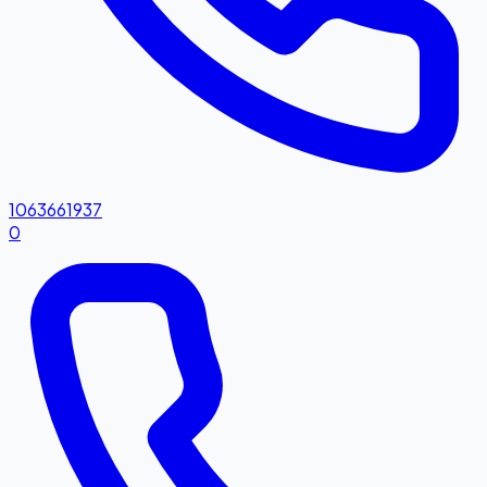
1063661937
0