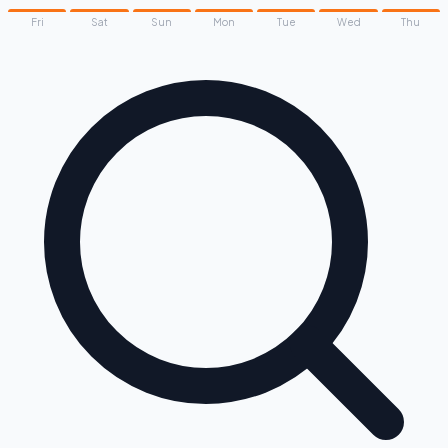
Fri
Sat
Sun
Mon
Tue
Wed
Thu