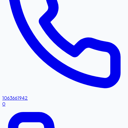
1063661942
0