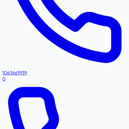
1063661939
0