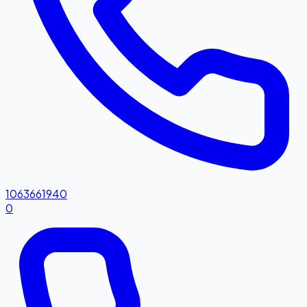
1063661940
0