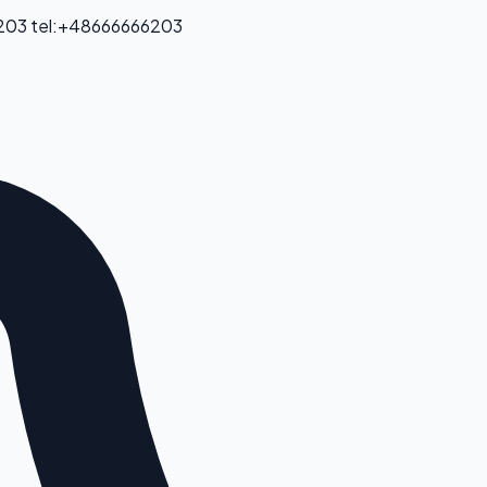
 203
tel:+48666666203