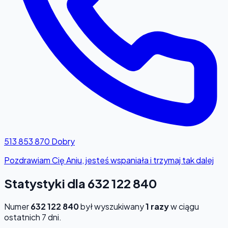
513 853 870
Dobry
Pozdrawiam Cię Aniu, jesteś wspaniała i trzymaj tak dalej
Statystyki dla 632 122 840
Numer
632 122 840
był wyszukiwany
1 razy
w ciągu
ostatnich 7 dni.