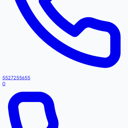
5527255655
0