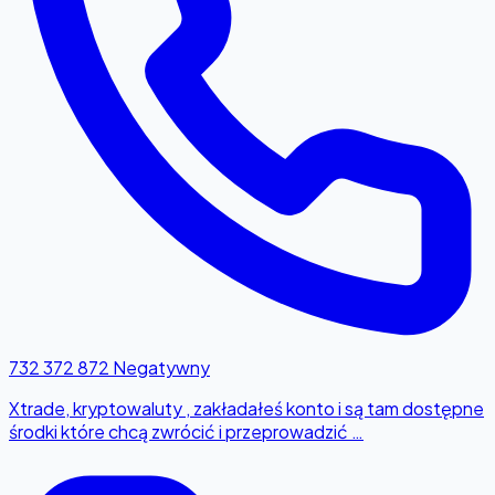
732 372 872
Negatywny
Xtrade, kryptowaluty , zakładałeś konto i są tam dostępne
środki które chcą zwrócić i przeprowadzić …